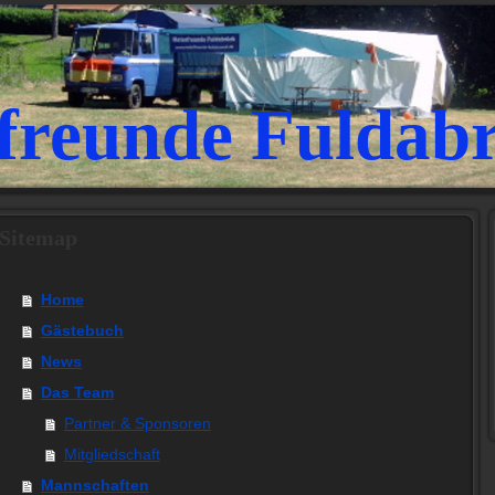
freunde Fuldab
Sitemap
Home
Gästebuch
News
Das Team
Partner & Sponsoren
Mitgliedschaft
Mannschaften